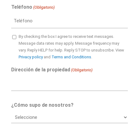
Teléfono
(Obligatorio)
SMS
By checking the box I agree to receive text messages.
Message data rates may apply. Message frequency may
Opt-
vary. Reply HELP for help. Reply STOP to unsubscribe. View
in
Privacy policy
and
Terms and Conditions
.
Dirección de la propiedad
(Obligatorio)
¿Cómo supo de nosotros?
CAPTCHA