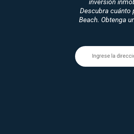
inversión inmo
Descubra cuánto p
Beach. Obtenga una
Enter your propert
Ingrese la
direcci