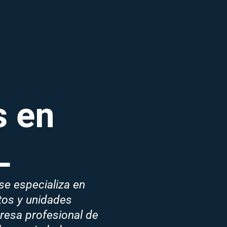
 en
L
se especializa en
os y unidades
resa profesional de