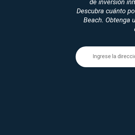
de inversión i
Descubra cuánto pod
Beach. Obtenga un
Enter your propert
Ingrese la
direcci