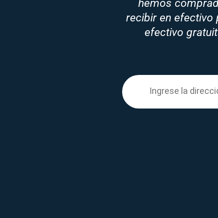
hemos comprado
recibir en efectivo
efectivo gratui
Enter your propert
Ingrese la
direcci